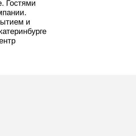
. Гостями
мпании.
бытием и
катеринбурге
центр