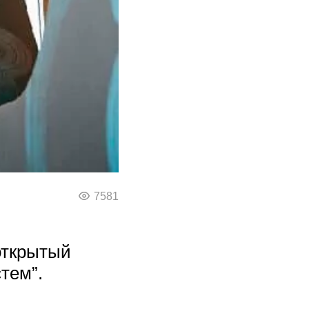
7581
открытый
тем”.