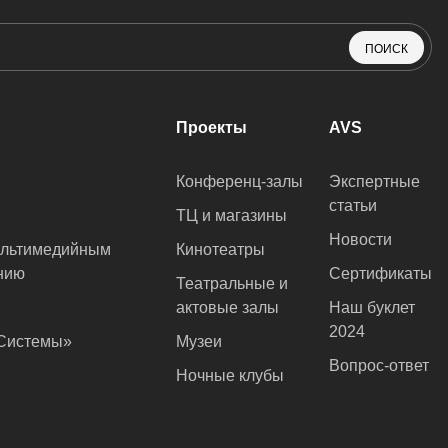
ПОИСК
Проекты
AVS
Конференц-залы
Экспертные
статьи
ТЦ и магазины
Новости
ультимедийным
Кинотеатры
нию
Сертификаты
Театральные и
актовые залы
Наш буклет
2024
оСистемы»
Музеи
Вопрос-ответ
Ночные клубы