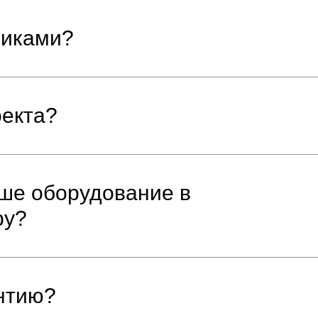
чиками?
оекта?
аше оборудование в
ру?
антию?