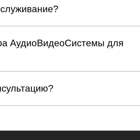
обслуживание?
ера АудиоВидеоСистемы для
онсультацию?