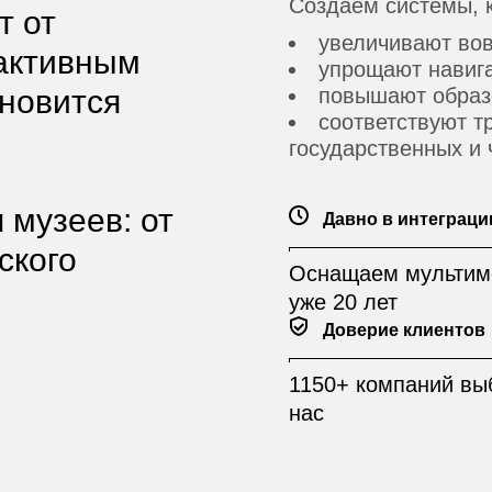
Создаём системы, 
т от
увеличивают вов
рактивным
упрощают навиг
ановится
повышают образ
соответствуют 
государственных и
музеев: от
Давно в интеграци
ского
Оснащаем мультим
уже 20 лет
Доверие клиентов
1150+ компаний вы
нас