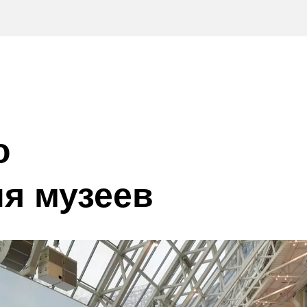
о
я музеев