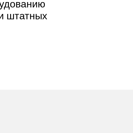
рудованию
ми штатных