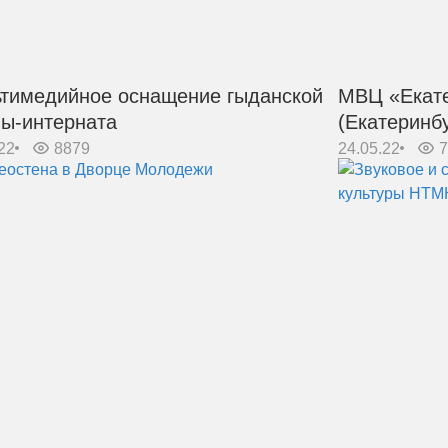
тимедийное оснащение гыданской
МВЦ «Екате
ы-интерната
(Екатеринбу
22
8879
24.05.22