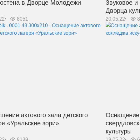
остена в Дворце Молодежи
Звуковое и
Дворца кул
22
8051
20.05.22
щение актового зала детского
Оснащение 
ря «Уральские зори»
свердловск
культуры
22
8139
19.05.22