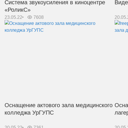
Система звукоусиления в киноцентре
Виде
«РоликС»
23.05.22
7608
20.05.
Оснащение актового зала медицинского
Осна
колледжа УрГУПС
лаге
20.05.22
7361
20.05.