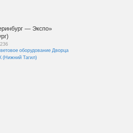
ринбург — Экспо»
рг)
7236