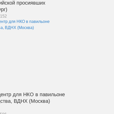
ийской просиявших
рг)
7152
центр для НКО в павильоне
ства, ВДНХ (Москва)