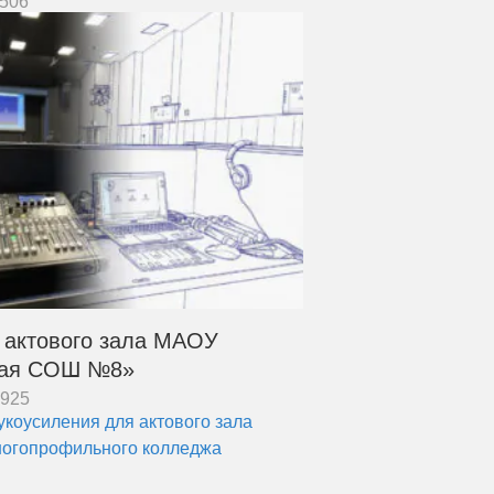
506
актового зала МАОУ
кая СОШ №8»
7925