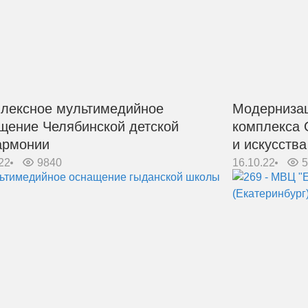
лексное мультимедийное
Модернизац
щение Челябинской детской
комплекса 
армонии
и искусств
22
9840
16.10.22