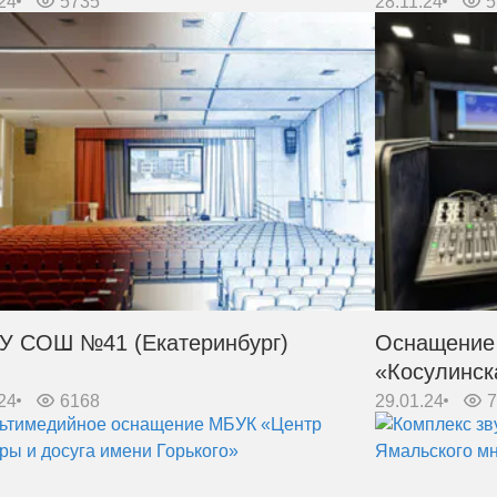
24
5735
28.11.24
5
 СОШ №41 (Екатеринбург)
Оснащение 
«Косулинс
24
6168
29.01.24