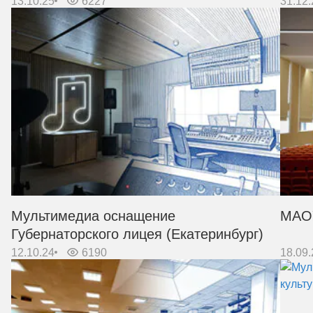
13.10.25
6227
31.12.
Мультимедиа оснащение
МАОУ
Губернаторского лицея (Екатеринбург)
12.10.24
6190
18.09.