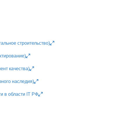
альное строительство)
ктирование)
ент качества)
рного наследия)
и в области IT РФ