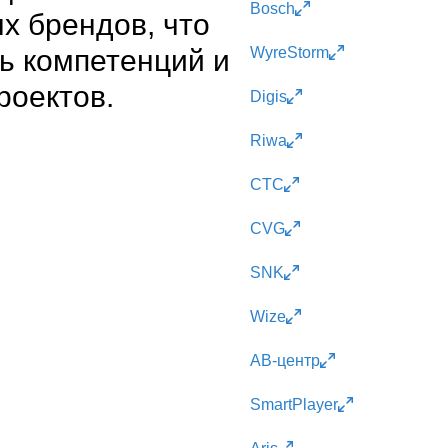
Bosch
х брендов, что
ь компетенций и
WyreStorm
роектов.
Digis
Riwa
CTC
CVG
SNK
Wize
АВ-центр
SmartPlayer