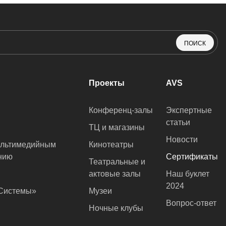
ПОИСК
Проекты
AVS
Конференц-залы
Экспертные
статьи
ТЦ и магазины
Новости
ультимедийным
Кинотеатры
нию
Сертификаты
Театральные и
актовые залы
Наш буклет
2024
оСистемы»
Музеи
Вопрос-ответ
Ночные клубы