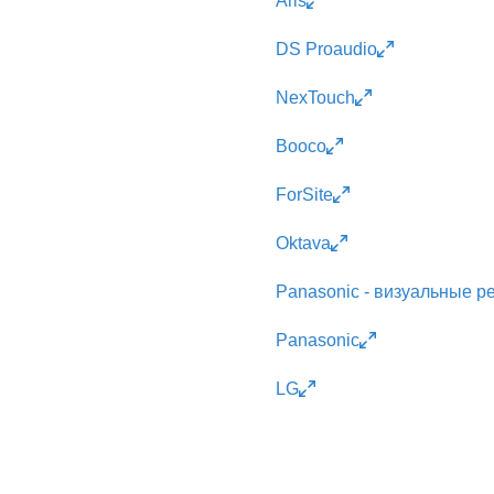
Aris
DS Proaudio
NexTouch
Booco
ForSite
Oktava
Panasonic - визуальные 
Panasonic
LG