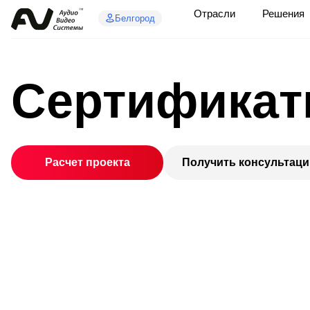
Отрасли
Решения
Белгород
Сертифика
Расчет проекта
Получить консультац
Победитель премии
Prointegration Awards 2025