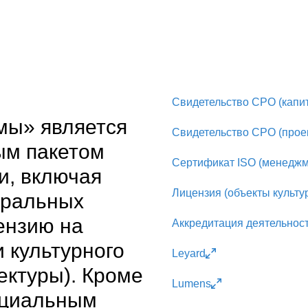
Свидетельство СРО (капит
мы» является
Свидетельство СРО (прое
ым пакетом
Сертификат ISO (менеджм
и, включая
Лицензия (объекты культу
еральных
ензию на
Аккредитация деятельност
 культурного
Leyard
ектуры). Кроме
Lumens
ициальным