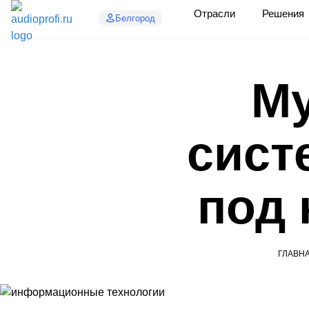
Отрасли
Решения
Белгород
М
сист
под 
ГЛАВН