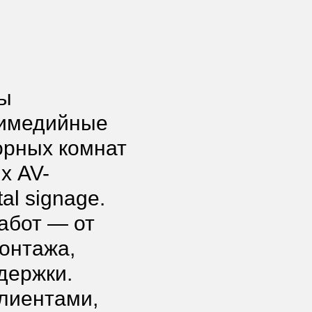
ы
тимедийные
орных комнат
х AV-
al signage.
абот — от
онтажа,
держки.
лиентами,