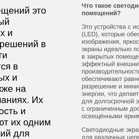
Что такое светод
ещений это
помещений?
ный
Это устройства с 
х и
(LED), которые обе
изображения, яркос
решений в
экраны идеально п
ти
в закрытых помещен
эффектный внешний
ся в
производительност
ых и
обеспечивают равн
разрешение и мини
кже на
энергии, что делае
паниях. Их
для долгосрочной 
с ограниченным дос
ость и
освещёнными ярким
ют их одним
Светодиодные экра
ий для
для различных цел