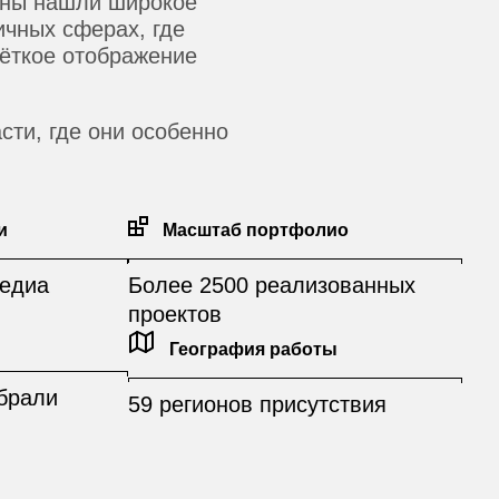
аны нашли широкое
ичных сферах, где
чёткое отображение
сти, где они особенно
и
Масштаб портфолио
едиа
Более 2500 реализованных
проектов
География работы
брали
59 регионов присутствия