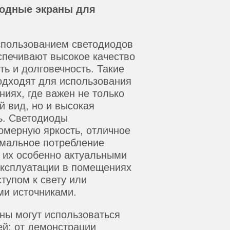
иодные экраны для
использованием светодиодов
спечивают высокое качество
ть и долговечность. Такие
одходят для использования
иях, где важен не только
 вид, но и высокая
ь. Светодиоды
омерную яркость, отличное
мальное потребление
т их особенно актуальными
эксплуатации в помещениях
тупом к свету или
и источниками.
ны могут использоваться
ей: от демонстрации