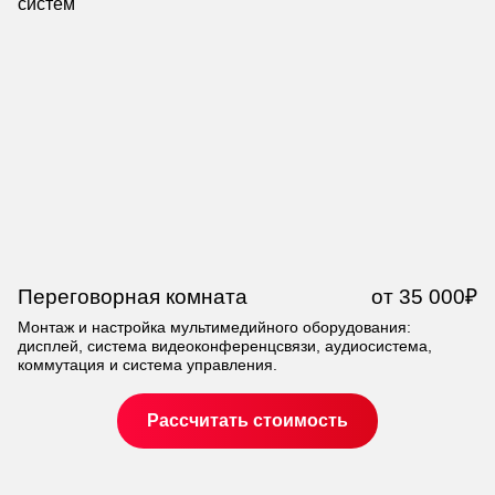
Переговорная комната
от 35 000₽
У
а
Монтаж и настройка мультимедийного оборудования:
дисплей, система видеоконференцсвязи, аудиосистема,
Мо
коммутация и система управления.
зв
об
Рассчитать стоимость