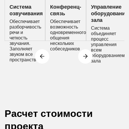
Система
Конференц-
Управление
озвучивания
связь
оборудование
зала
Обеспечивает
Обеспечивает
разборчивость
возможность
Система
речи и
одновременного
объединяет
четкость
общения
процесс
звучания.
нескольких
управления
Заполняет
собеседников
всем
звуком все
оборудованием
пространство
зала
Расчет стоимости
проекта